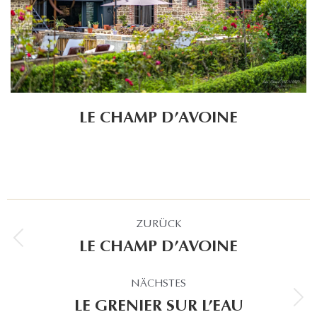
LE CHAMP D’AVOINE
PROJECT
ZURÜCK
NAVIGATION
LE CHAMP D’AVOINE
Previous
project:
NÄCHSTES
LE GRENIER SUR L’EAU
Next