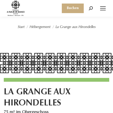
Buchen
Search:
Sie befinden sich hier:
Start
Hébergement
La Grange aux Hirondelles
LA GRANGE AUX
HIRONDELLES
75 m² im Obergeschoss