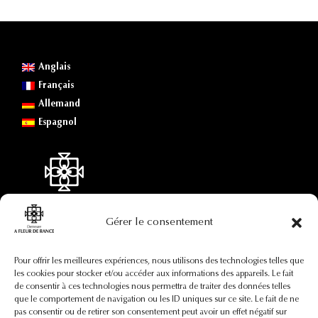
Anglais
Français
Allemand
Espagnol
Gérer le consentement
Coordonnées
Pour offrir les meilleures expériences, nous utilisons des technologies telles que
les cookies pour stocker et/ou accéder aux informations des appareils. Le fait
de consentir à ces technologies nous permettra de traiter des données telles
+33(0)7 88 73 92 82
que le comportement de navigation ou les ID uniques sur ce site. Le fait de ne
contact@afleurderance.fr
pas consentir ou de retirer son consentement peut avoir un effet négatif sur
29, rue Pierre Certain