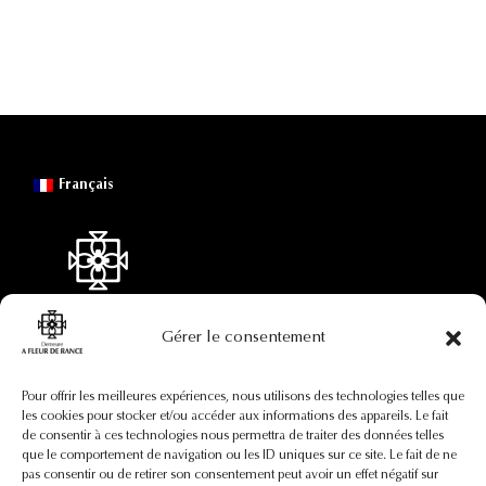
Français
Gérer le consentement
Coordonnées
Pour offrir les meilleures expériences, nous utilisons des technologies telles que
les cookies pour stocker et/ou accéder aux informations des appareils. Le fait
de consentir à ces technologies nous permettra de traiter des données telles
+33(0)7 88 73 92 82
que le comportement de navigation ou les ID uniques sur ce site. Le fait de ne
contact@afleurderance.fr
pas consentir ou de retirer son consentement peut avoir un effet négatif sur
29, rue Pierre Certain