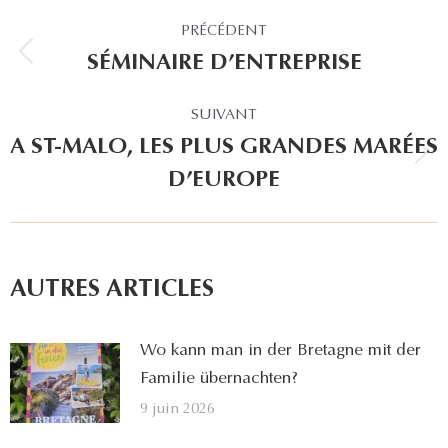
NAVIGATION
PRÉCÉDENT
ARTICLE
SÉMINAIRE D’ENTREPRISE
Article
précédent
SUIVANT
:
A ST-MALO, LES PLUS GRANDES MARÉES
Article
D’EUROPE
suivant
:
AUTRES ARTICLES
Wo kann man in der Bretagne mit der
Familie übernachten?
9 juin 2026