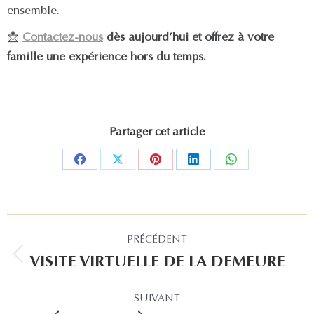
ensemble.
📩
Contactez-nous
dès aujourd’hui et offrez à votre
famille une expérience hors du temps.
Partager cet article
Partager
Partager
Partager
Partager
Partager
sur
sur
sur
sur
sur
Facebook
X
Pinterest
LinkedIn
WhatsApp
NAVIGATION
PRÉCÉDENT
ARTICLE
VISITE VIRTUELLE DE LA DEMEURE
Article
précédent
SUIVANT
: